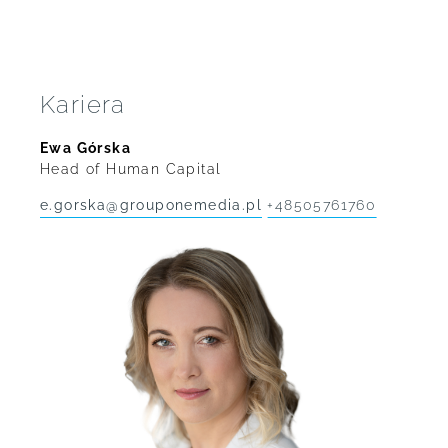
Public Relations
Ewa Górska
Emilia Klepacka
Head of Human Capital
Brand Reputation Director
e.gorska@grouponemedia.pl
+48505761760
Kariera
e.klepacka@labcon.pl
+48504830519