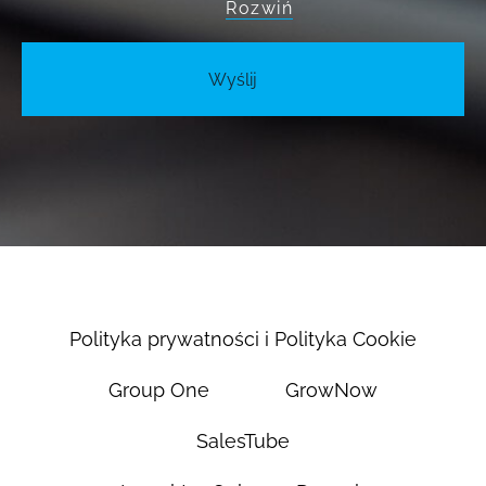
Rozwiń
handlowych przez RL Media Spółka z o.o.
oraz jej zaufanych partnerów. Wyrażenie
zgody jest dobrowolne. Przyjmuję do
wiadomości, że mogę w dowolnym
momencie wycofać tę zgodę poprzez
wysłanie wiadomości e-mail na adres
iod@rlmedia.pl z adresu podanego w
zakresie formularza. Wycofanie przeze
mnie zgody nie ma wpływu na zgodność z
prawem przetwarzania, którego dokonano
na podstawie mojej zgody przed jej
wycofaniem. Szczegółowe informacje
dotyczące danych osobowych znajdują
Polityka prywatności i Polityka Cookie
się
Tutaj
.
Group One
GrowNow
SalesTube