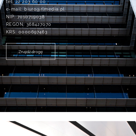
tel.
22 203 60 00
e-mail:
biuro@rlmedia.pl
NIP: 7010719038
REGON: 368427070
KRS: 0000697463
Znajdź drogę